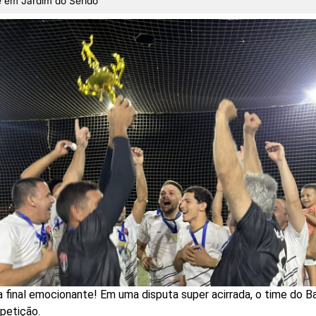
 em Jardim do Seridó
inal emocionante! Em uma disputa super acirrada, o time do Bair
mpetição.