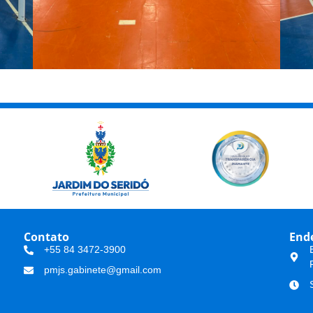
Contato
Ende
+55 84 3472-3900
pmjs.gabinete@gmail.com