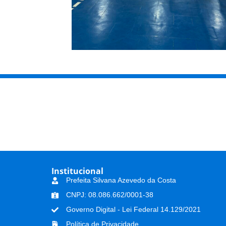
Institucional
Prefeita Silvana Azevedo da Costa
CNPJ: 08.086.662/0001-38
Governo Digital - Lei Federal 14.129/2021
Política de Privacidade