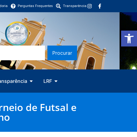
doria
Perguntas Frequentes
Transparência
Barra de Fe
Procurar
ansparência
LRF
neio de Futsal e
no