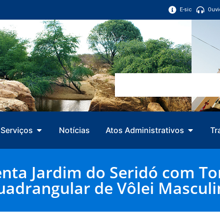
E-sic
Ouvi
Serviços
Notícias
Atos Administrativos
Tr
ta Jardim do Seridó com Tor
uadrangular de Vôlei Masculi