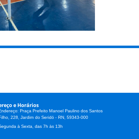
reço e Horários
Endereço: Praça Prefeito Manoel Paulino dos Santos
Filho, 228, Jardim do Seridó - RN, 59343-000
Segunda à Sexta, das 7h às 13h