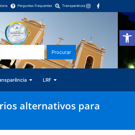
doria
Perguntas Frequentes
Transparência
Barra de Fe
Procurar
ansparência
LRF
ios alternativos para