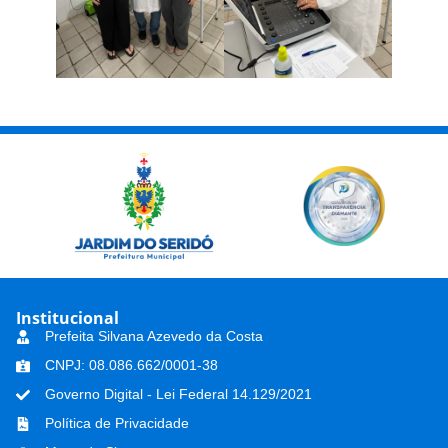
Institucional
Prefeita Silvana Azevedo da Costa
CNPJ: 08.086.662/0001-38
Governo Digital - Lei Federal 14.129/2021
Política de Privacidade